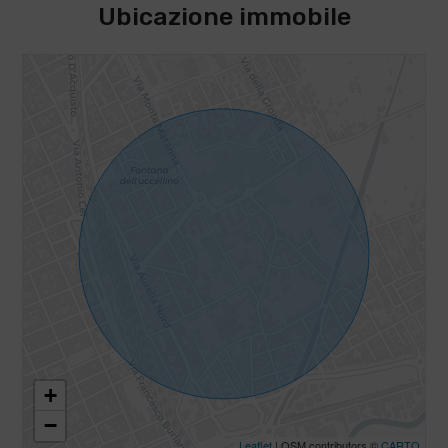
Ubicazione immobile
+
−
Leaflet
| OSM contributors ©
CARTO