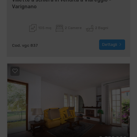
Varignano
105 mq
2 Camere
2 Bagni
Dettagli
Cod. vgc 837