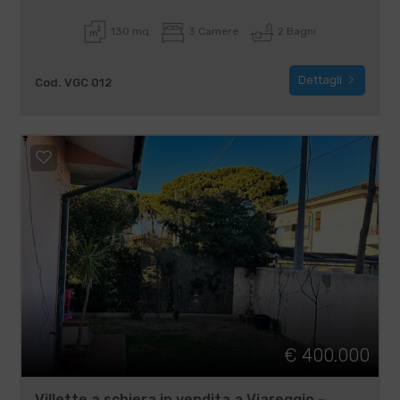
130 mq
3 Camere
2 Bagni
Dettagli
Cod. VGC 012
€ 400.000
Villette a schiera in vendita a Viareggio -