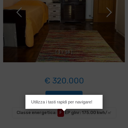
[
1
/
1
8
]
€ 320.000
Cod. VGC669
Utilizza i tasti rapidi per navigare!
Classe energetica
:
F
EP glnr
: 175.00 kwh/㎡