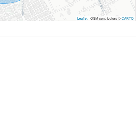
Leaflet
| OSM contributors ©
CARTO