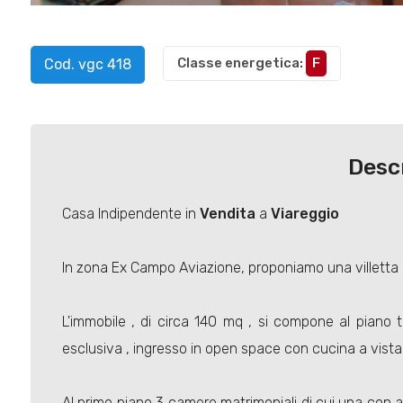
Classe energetica
:
F
Cod. vgc 418
Desc
Casa Indipendente in
Vendita
a
Viareggio
In zona Ex Campo Aviazione, proponiamo una villetta
L'immobile , di circa 140 mq , si compone al piano t
esclusiva , ingresso in open space con cucina a vista
Al primo piano 3 camere matrimoniali di cui una con a