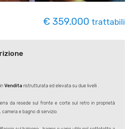
€ 359.000
trattabili
rizione
 in
Vendita
ristrutturata ed elevata su due livelli .
erra da resede sul fronte e corte sul retro in proprietà
, camera e bagno di servizio.
ffaccio sul balcone , bagno e vano utile nel sottotetto a