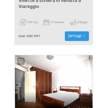
Villette a schiera in vendita a
Viareggio
130 mq
3 Camere
2 Bagni
Dettagli
Cod. VGC 997