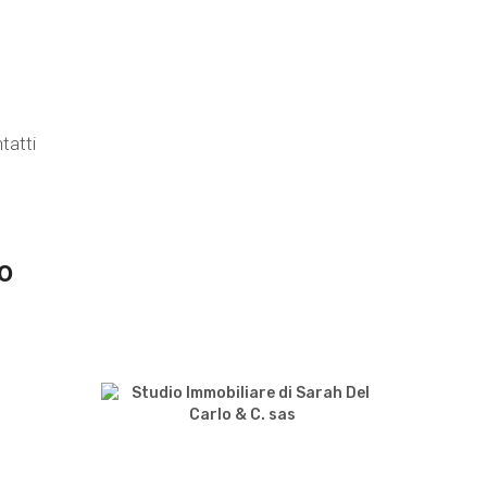
140 mq
4
2
tatti
io