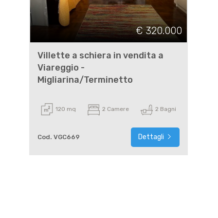
€ 320.000
Villette a schiera in vendita a
Viareggio -
Migliarina/Terminetto
120 mq
2 Camere
2 Bagni
Dettagli
Cod. VGC669