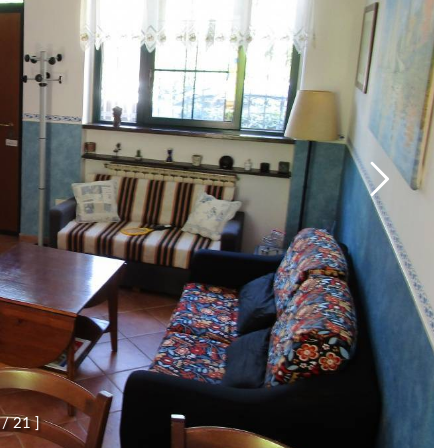
/
2
1
]