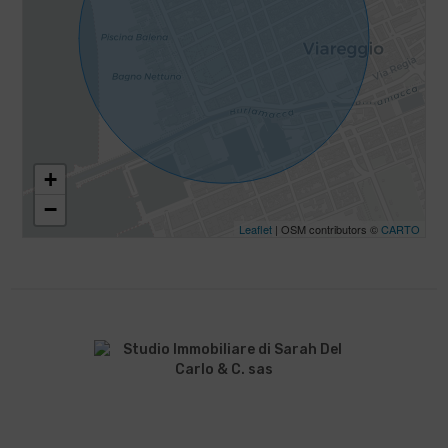
+
−
Leaflet
| OSM contributors ©
CARTO