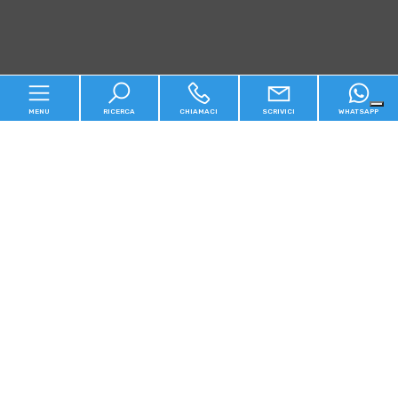
MENU
RICERCA
CHIAMACI
SCRIVICI
WHATSAPP
Home
Chi siamo
In vendita
In affitto
Contatti