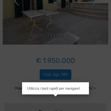
[
1
/
5
7
]
€ 1.950.000
Cod. vgc 749
Classe energetica
:
F
EP glnr
: 175.00 kwh/㎡
Utilizza i tasti rapidi per navigare!